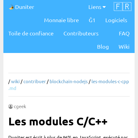
🇫🇷
Duniter
Liens
Monnaie libre
Ğ1
Logiciels
Toile de confiance
Contributeurs
FAQ
Blog
Wiki
/
wiki
/
contribuer
/
blockchain-nodejs
/
les-modules-c-cpp
.md
cgeek
Les modules C/C++
Duniter est écrit à plus de 96% en JavaScript, exécuté par