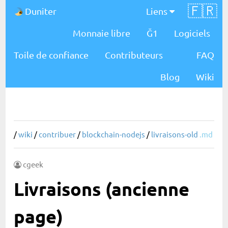
🇫🇷
Duniter
Liens
Monnaie libre
Ğ1
Logiciels
Toile de confiance
Contributeurs
FAQ
Blog
Wiki
/
wiki
/
contribuer
/
blockchain-nodejs
/
livraisons-old
.md
cgeek
Livraisons (ancienne
page)