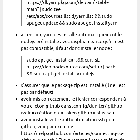
https://dl.yarnpkg.com/debian/ stable
main" | sudo tee
/etc/apt/sources.list.d/yarn.list && sudo
apt-get update && sudo apt-get install yarn
attention, yarn désinstalle automatiquement le
nodejs préinstallé avec raspbian parce qu'il n'est
pas compatible, il faut donc installer node :
sudo apt-get install curl && curl -sL
https://deb.nodesource.com/setup | bash -
&& sudo apt-get install -y nodejs
s'assurer que le package zip est installé (il ne l'est
pas par défaut)
avoir mis correctement le fichier correspondant à
votre jeton github dans .config/duniter/.github
(voir « création d'un token github » plus haut)
avoir installé votre authentification ssh pour
github, voir par exemple
https://help.github.com/articles/connecting-to-
github-with-ssh/. Typiquement, il vous suffira de