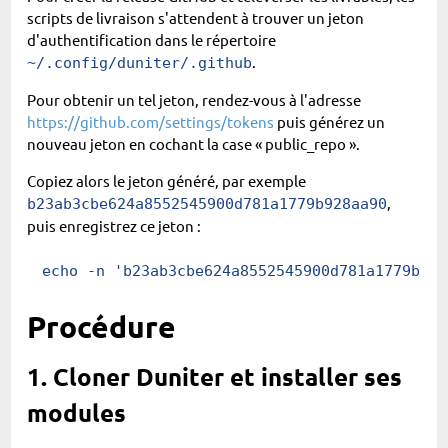
scripts de livraison s'attendent à trouver un jeton
d'authentification dans le répertoire
.
~/.config/duniter/.github
Pour obtenir un tel jeton, rendez-vous à l'adresse
https://github.com/settings/tokens
puis générez un
nouveau jeton en cochant la case « public_repo ».
Copiez alors le jeton généré, par exemple
,
b23ab3cbe624a8552545900d781a1779b928aa90
puis enregistrez ce jeton :
echo
 -n
 'b23ab3cbe624a8552545900d781a1779b928
Procédure
1. Cloner Duniter et installer ses
modules