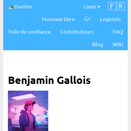
🇫🇷
Duniter
Liens
Monnaie libre
Ğ1
Logiciels
Toile de confiance
Contributeurs
FAQ
Blog
Wiki
Benjamin Gallois