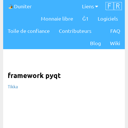
🇫🇷
Duniter
Liens
Monnaie libre
Ğ1
Logiciels
Toile de confiance
Contributeurs
FAQ
Blog
Wiki
framework pyqt
Tikka