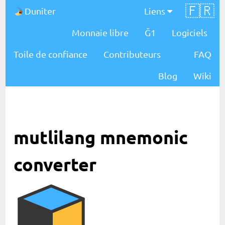
🇫🇷
Duniter
Liens
Monnaie libre
Ğ1
Logiciels
Toile de confiance
Contributeurs
FAQ
Blog
Wiki
mutlilang mnemonic
converter