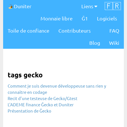
🇫🇷
Duniter
Liens
Monnaie libre
Ğ1
Logiciels
Toile de confiance
Contributeurs
FAQ
Blog
Wiki
tags gecko
Comment je suis devenue développeuse sans rien y
connaître en codage
Recit d'une testeuse de Gecko/Gtest
L'ADEME finance Ğecko et Duniter
Présentation de Ğecko