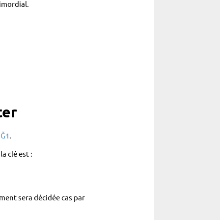
imordial.
ter
 Ğ1
.
 clé est :
ment sera décidée cas par