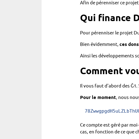
Afin de pérenniser ce proje
Qui finance D
Pour pérenniser le projet D
Bien évidemment,
ces dons
Ainsi les développements so
Comment vous
Il vous faut d'abord des Ğ1.
Pour le moment
, nous nous
78ZwwgpgdH5uLZLbThU
Ce compte est géré par moi
cas, en fonction de ce que c