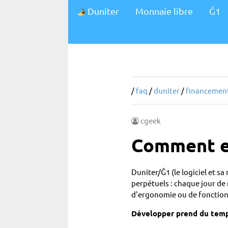
Duniter
Monnaie libre
Ğ1
/
faq
/
duniter
/
financemen
cgeek
Comment es
Duniter/Ğ1 (le logiciel et 
perpétuels : chaque jour de 
d'ergonomie ou de fonction
Développer prend du temp