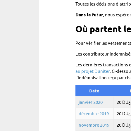
Toutes les décisions d'attr
Dans le futur
, nous espéron
Où partent le
Pour vérifier les versement
Les contributeur indemnisés
Les dernières transactions e
au projet Duniter
. Ci-dessou
l'indémnisation reçu par ch
Date
janvier 2020
20 DU
Ğ
décembre 2019
20 DU
Ğ
novembre 2019
20 DU
Ğ